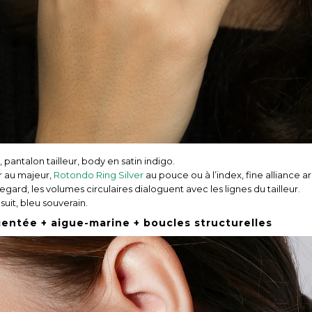
, pantalon tailleur, body en satin indigo.
r au majeur,
Rotondo Ring Silver
au pouce ou à l’index, fine alliance ar
regard, les volumes circulaires dialoguent avec les lignes du tailleur.
uit, bleu souverain.
rgentée + aigue-marine + boucles structurelles