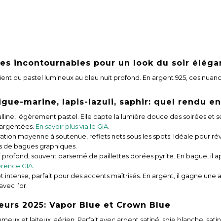
ues incontournables pour un look du soir éléga
nt du pastel lumineux au bleu nuit profond. En argent 925, ces nuan
gue-marine, lapis-lazuli, saphir: quel rendu en
talline, légèrement pastel. Elle capte la lumière douce des soirées et 
 argentées.
En savoir plus via le GIA
.
ration moyenne à soutenue, reflets nets sous les spots. Idéale pour révei
les de bagues graphiques.
oi profond, souvent parsemé de paillettes dorées pyrite. En bague, il a
rence GIA
.
et intense, parfait pour des accents maîtrisés. En argent, il gagne un
vec l’or.
urs 2025: Vapor Blue et Crown Blue
umeux et laiteux, aérien. Parfait avec argent satiné, soie blanche, satin 