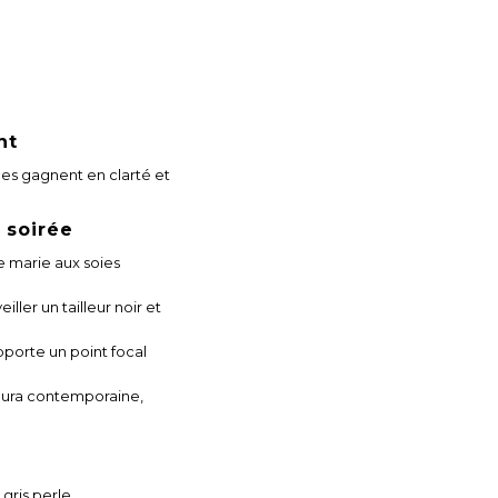
nt
ces gagnent en clarté et
 soirée
se marie aux soies
ller un tailleur noir et
pporte un point focal
e aura contemporaine,
gris perle.