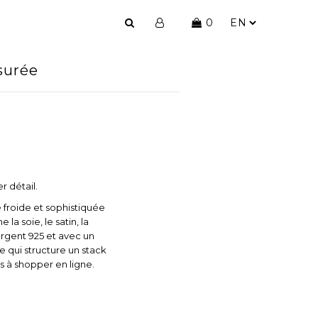
0
ssurée
r détail.
é froide et sophistiquée
a soie, le satin, la
argent 925 et avec un
se qui structure un stack
es à shopper en ligne.