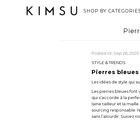
SHOP BY CATEGORIE
Pierr
Posted on
Sep 26, 2025
STYLE & TRENDS
Pierres bleues
Les idées de style qui s
Les pierres bleues font 
qui s’accorde à la perfe
laine tailleur et la mai
sourcing responsable. Not
sans l’alourdir. Suivez 