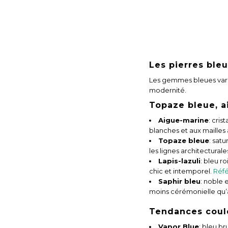
Les pierres ble
Les gemmes bleues varie
modernité.
Topaze bleue, ai
Aigue-marine
: cris
blanches et aux mailles
Topaze bleue
: satu
les lignes architectura
Lapis-lazuli
: bleu r
chic et intemporel.
Réfé
Saphir bleu
: noble 
moins cérémonielle qu’a
Tendances coule
Vapor Blue
: bleu br