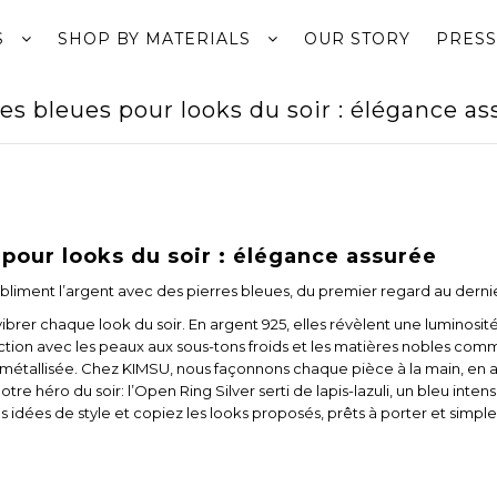
S
SHOP BY MATERIALS
OUR STORY
PRESS
es bleues pour looks du soir : élégance a
 pour looks du soir : élégance assurée
ubliment l’argent avec des pierres bleues, du premier regard au dernie
vibrer chaque look du soir. En argent 925, elles révèlent une luminosit
ction avec les peaux aux sous-tons froids et les matières nobles comme l
lle métallisée. Chez KIMSU, nous façonnons chaque pièce à la main, en 
re héro du soir: l’Open Ring Silver serti de lapis-lazuli, un bleu inten
nos idées de style et copiez les looks proposés, prêts à porter et simpl