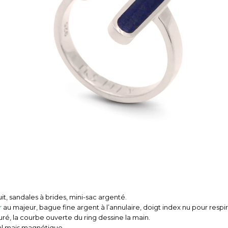
it, sandales à brides, mini-sac argenté.
r
au majeur, bague fine argent à l’annulaire, doigt index nu pour respir
uré, la courbe ouverte du ring dessine la main.
l mais magnétique.