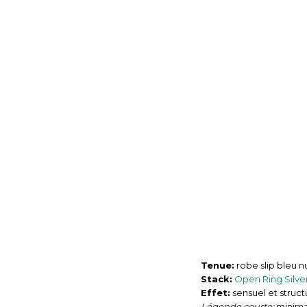
Tenue:
robe slip bleu nu
Stack:
Open Ring Silve
Effet:
sensuel et struct
Légende courte:
minima