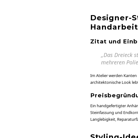
Designer-S
Handarbeit
Zitat und Einb
„Das Dreieck st
mehreren Polie
Im Atelier werden Kanten 
architektonische Look leb
Preisbegründun
Ein handgefertigter Anhän
Steinfassung und Endkontr
Langlebigkeit, Reparaturf
Styling-Id