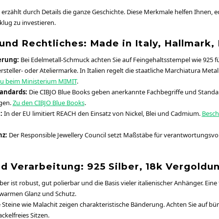
ählt durch Details die ganze Geschichte. Diese Merkmale helfen Ihnen, ec
klug zu investieren.
und Rechtliches: Made in Italy, Hallmark
erung:
Bei Edelmetall-Schmuck achten Sie auf Feingehaltsstempel wie 925 für
steller- oder Ateliermarke. In Italien regelt die staatliche Marchiatura Metall
u beim Ministerium MIMIT
.
andards:
Die CIBJO Blue Books geben anerkannte Fachbegriffe und Standar
gen.
Zu den CIBJO Blue Books
.
:
In der EU limitiert REACH den Einsatz von Nickel, Blei und Cadmium.
Besch
nz:
Der Responsible Jewellery Council setzt Maßstäbe für verantwortungsvol
d Verarbeitung: 925 Silber, 18k Vergoldu
lber ist robust, gut polierbar und die Basis vieler italienischer Anhänger. Ei
 warmen Glanz und Schutz.
 Steine wie Malachit zeigen charakteristische Bänderung. Achten Sie auf 
ckelfreies Sitzen.