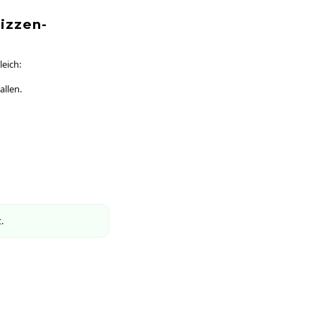
izzen-
eich:
allen.
.