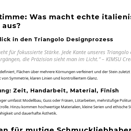
timme: Was macht echte italien
 aus?
lick in den Triangolo Designprozess
eht für fokussierte Stärke. Jede Kante unseres Triangolo 
rgängen, die Präzision sieht man im Licht.“ – KIMSU Crea
definiert, Flächen über mehrere Körnungen verfeinert und der Stein zuletzt
t von Symmetrie, klaren Linien und kontrolliertem Glanz.
g: Zeit, Handarbeit, Material, Finish
ger umfasst Modellbau, Guss oder Fräsen, Lötarbeiten, mehrstufige Politur
olle. Hinzu kommen hochwertige Materialien, kleine Serien und ethische St
ähigkeit und dauerhafte Ästhetik.
een für mutige Schmuckliebhabe