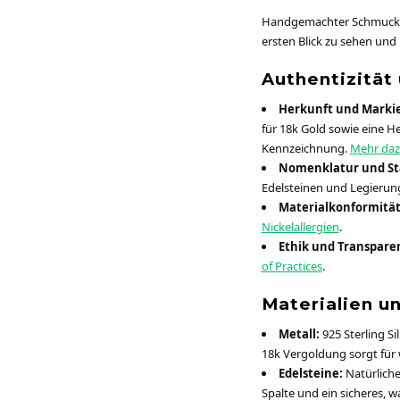
Handgemachter Schmuck erz
ersten Blick zu sehen und 
Authentizität 
Herkunft und Marki
für 18k Gold sowie eine Her
Kennzeichnung.
Mehr daz
Nomenklatur und St
Edelsteinen und Legierun
Materialkonformität
Nickelallergien
.
Ethik und Transpare
of Practices
.
Materialien un
Metall:
925 Sterling Si
18k Vergoldung sorgt für
Edelsteine:
Natürliche
Spalte und ein sicheres, wa