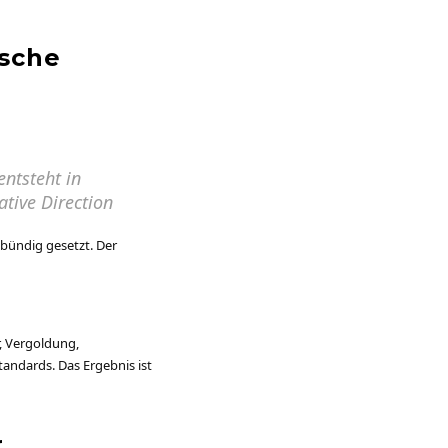
ische
entsteht in
tive Direction
 bündig gesetzt. Der
, Vergoldung,
andards. Das Ergebnis ist
r