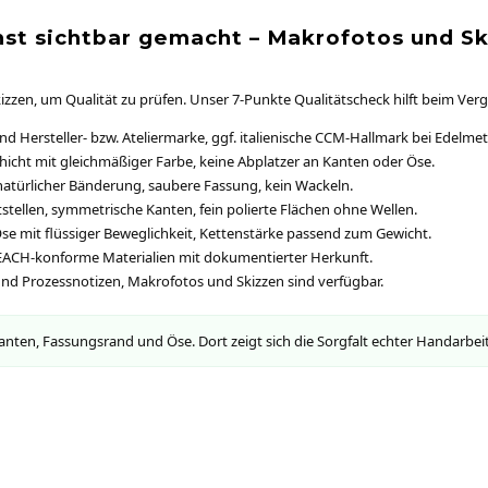
t sichtbar gemacht – Makrofotos und Sk
zzen, um Qualität zu prüfen. Unser 7-Punkte Qualitätscheck hilft beim Vergl
d Hersteller- bzw. Ateliermarke, ggf. italienische CCM-Hallmark bei Edelmet
icht mit gleichmäßiger Farbe, keine Abplatzer an Kanten oder Öse.
 natürlicher Bänderung, saubere Fassung, kein Wackeln.
tstellen, symmetrische Kanten, fein polierte Flächen ohne Wellen.
Öse mit flüssiger Beweglichkeit, Kettenstärke passend zum Gewicht.
REACH-konforme Materialien mit dokumentierter Herkunft.
und Prozessnotizen, Makrofotos und Skizzen sind verfügbar.
nten, Fassungsrand und Öse. Dort zeigt sich die Sorgfalt echter Handarbeit