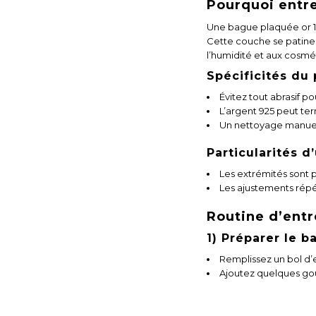
Pourquoi entre
Une bague plaquée or 18
Cette couche se patine n
l’humidité et aux cosmé
Spécificités du
Évitez tout abrasif po
L’argent 925 peut te
Un nettoyage manuel 
Particularités 
Les extrémités sont 
Les ajustements répét
Routine d’entr
1) Préparer le 
Remplissez un bol d’
Ajoutez quelques gou