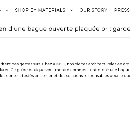
S
SHOP BY MATERIALS
OUR STORY
PRESS
en d’une bague ouverte plaquée or : garder
éritent des gestes sûrs. Chez KIMSU, nos pièces architecturales en ar
durer. Ce guide pratique vous montre comment entretenir une bague
s conseils testés en atelier et des solutions responsables pour le quo