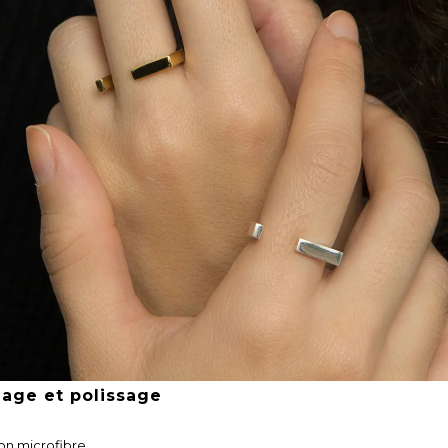
hage et polissage
on microfibre.