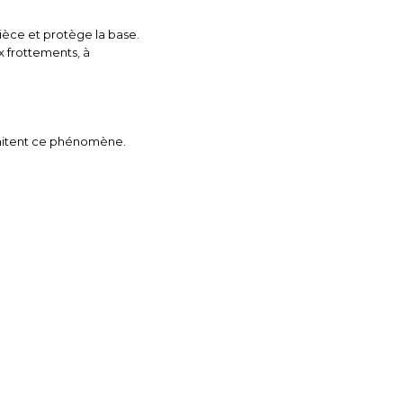
ièce et protège la base.
x frottements, à
limitent ce phénomène.