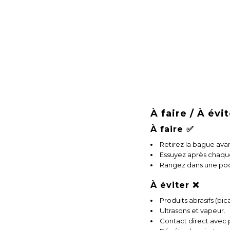
À faire / À évi
À faire ✅
Retirez la bague ava
Essuyez après chaque
Rangez dans une poch
À éviter ❌
Produits abrasifs (bic
Ultrasons et vapeur.
Contact direct avec p