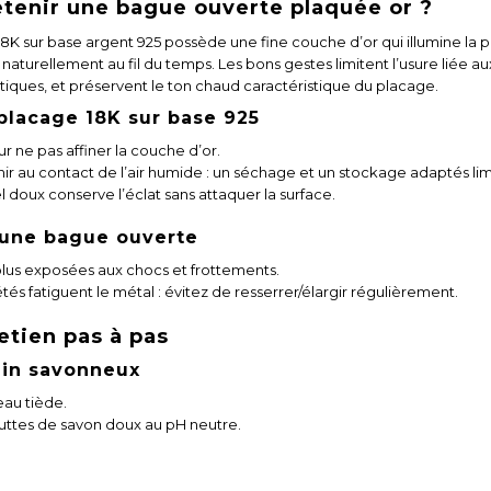
tenir une bague ouverte plaquée or ?
K sur base argent 925 possède une fine couche d’or qui illumine la p
aturellement au fil du temps. Les bons gestes limitent l’usure liée au
tiques, et préservent le ton chaud caractéristique du placage.
 placage 18K sur base 925
ur ne pas affiner la couche d’or.
rnir au contact de l’air humide : un séchage et un stockage adaptés 
doux conserve l’éclat sans attaquer la surface.
d’une bague ouverte
plus exposées aux chocs et frottements.
és fatiguent le métal : évitez de resserrer/élargir régulièrement.
etien pas à pas
bain savonneux
eau tiède.
ttes de savon doux au pH neutre.