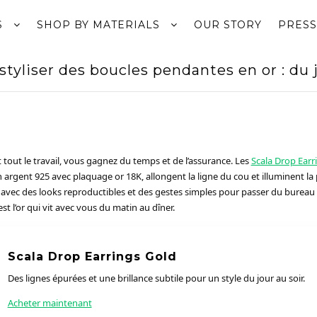
S
SHOP BY MATERIALS
OUR STORY
PRESS
yliser des boucles pendantes en or : du j
 tout le travail, vous gagnez du temps et de l’assurance. Les
Scala Drop Earr
n argent 925 avec plaquage or 18K, allongent la ligne du cou et illuminent la
avec des looks reproductibles et des gestes simples pour passer du bureau à
est l’or qui vit avec vous du matin au dîner.
Scala Drop Earrings Gold
Des lignes épurées et une brillance subtile pour un style du jour au soir.
Acheter maintenant