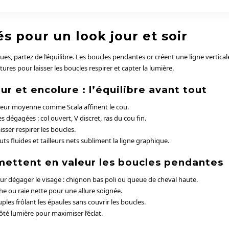
és pour un look jour et soir
es, partez de l’équilibre. Les boucles pendantes or créent une ligne vertica
xtures pour laisser les boucles respirer et capter la lumière.
r et encolure : l’équilibre avant tout
eur moyenne comme Scala affinent le cou.
s dégagées : col ouvert, V discret, ras du cou fin.
isser respirer les boucles.
ts fluides et tailleurs nets subliment la ligne graphique.
 mettent en valeur les boucles pendantes
ur dégager le visage : chignon bas poli ou queue de cheval haute.
he ou raie nette pour une allure soignée.
uples frôlant les épaules sans couvrir les boucles.
 côté lumière pour maximiser l’éclat.