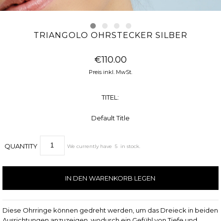
TRIANGOLO OHRSTECKER SILBER
€110.00
Preis inkl. MwSt.
TITEL:
Default Title
QUANTITY
We currently have
5
in stock.
Diese Ohrringe können gedreht werden, um das Dreieck in beiden
Ausrichtungen anzuzeigen, wodurch ein Gefühl von Tiefe und