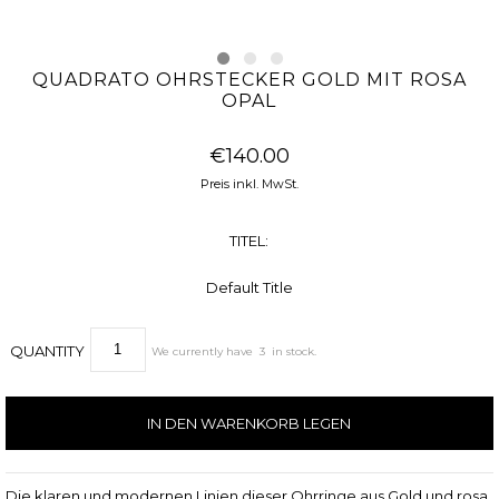
QUADRATO OHRSTECKER GOLD MIT ROSA
OPAL
€140.00
Preis inkl. MwSt.
TITEL:
Default Title
QUANTITY
We currently have
3
in stock.
Die klaren und modernen Linien dieser Ohrringe aus Gold und rosa