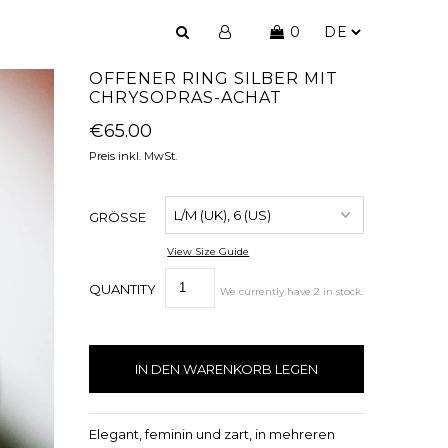
0
OFFENER RING SILBER MIT
CHRYSOPRAS-ACHAT
€65.00
Preis inkl. MwSt.
GRÖSSE
View Size Guide
QUANTITY
We currently have
2
in stock
.
Elegant, feminin und zart, in mehreren