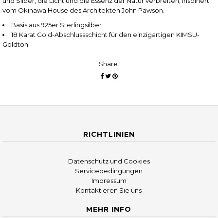
und Silber, die Licht und die Essenz der Natur verbreiten, inspiriert
vom Okinawa House des Architekten John Pawson.
Basis aus 925er Sterlingsilber
18 Karat Gold-Abschlussschicht für den einzigartigen KIMSU-
Goldton
Share:
RICHTLINIEN
Datenschutz und Cookies
Servicebedingungen
Impressum
Kontaktieren Sie uns
MEHR INFO