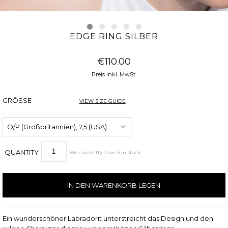
EDGE RING SILBER
€110.00
Preis inkl. MwSt.
GRÖSSE
VIEW SIZE GUIDE
QUANTITY
We currently have
3
in stock
.
Ein wunderschöner Labradorit unterstreicht das Design und den