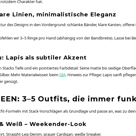
 trotzdem Charakter hat.
are Linien, minimalistische Eleganz
tektur des Designs in den Vordergrund: schlanke Bänder, klare Kanten, offene
pfehlen wir 3–5 Ringe pro Hand (abhängig von der Bandbreite). Lasse bei Bed
: Lapis als subtiler Akzent
n Stacks Tiefe und ein pointiertes Farbdetail. Seine matte bis seidige Oberfl
Silber. Mehr Materialwissen beim
GIA
. Hinweis zur Pflege: Lapis sanft pflege
er genügt.
EEN: 3–5 Outfits, die immer fun
fit-Formeln mit Stack-Vorschlägen als Grundlage und passe an, was zu dein
 & Weiß – Weekender-Look
rt, Straight-Leg-Denim, grauer Cardigan, weiße Sneaker.