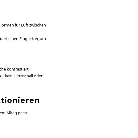
 Formen für Luft zwischen
arf einen Finger frei, um
äche kontrastiert
n – kein Ultraschall oder
ktionieren
em Alltag passt.