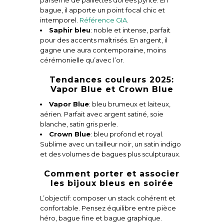
parsemé de paillettes dorées pyrite. En
bague, il apporte un point focal chic et
intemporel.
Référence GIA
.
Saphir bleu
: noble et intense, parfait
pour des accents maîtrisés. En argent, il
gagne une aura contemporaine, moins
cérémonielle qu’avec l’or.
Tendances couleurs 2025:
Vapor Blue et Crown Blue
Vapor Blue
: bleu brumeux et laiteux,
aérien. Parfait avec argent satiné, soie
blanche, satin gris perle.
Crown Blue
: bleu profond et royal.
Sublime avec un tailleur noir, un satin indigo
et des volumes de bagues plus sculpturaux.
Comment porter et associer
les bijoux bleus en soirée
L’objectif: composer un stack cohérent et
confortable. Pensez équilibre entre pièce
héro, bague fine et bague graphique.