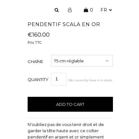
0
PENDENTIF SCALA EN OR
€160.00
Prix TTC
CHAÎNE
QUANTITY
We currently have
4
in stock
.
N'oubliez pas de vous tenir droit et de
garder la tête haute avec ce collier
pendentif en argent et or simplement