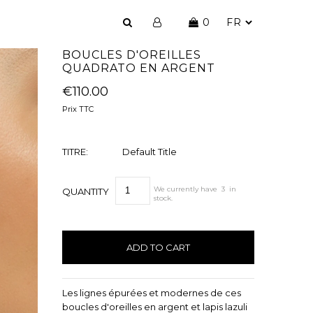
0
BOUCLES D'OREILLES
QUADRATO EN ARGENT
€110.00
Prix TTC
TITRE:
Default Title
We currently have
3
in
QUANTITY
stock.
Les lignes épurées et modernes de ces
boucles d'oreilles en argent et lapis lazuli