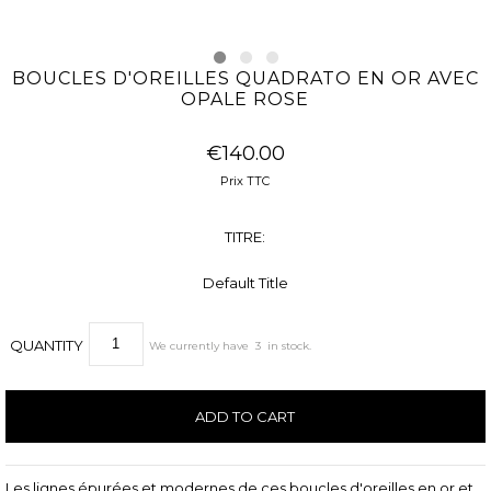
BOUCLES D'OREILLES QUADRATO EN OR AVEC
OPALE ROSE
€140.00
Prix TTC
TITRE:
Default Title
QUANTITY
We currently have
3
in stock.
Les lignes épurées et modernes de ces boucles d'oreilles en or et