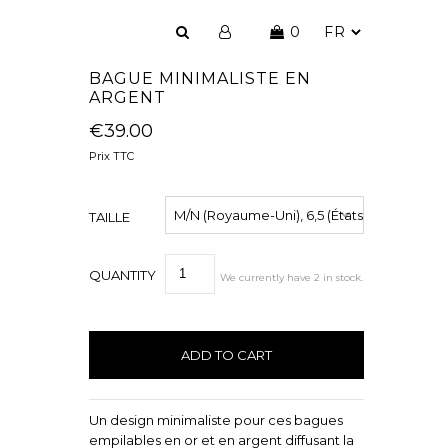
0
BAGUE MINIMALISTE EN
ARGENT
€39.00
Prix TTC
TAILLE
QUANTITY
We currently have
2
in stock
.
Un design minimaliste pour ces bagues
empilables en or et en argent diffusant la