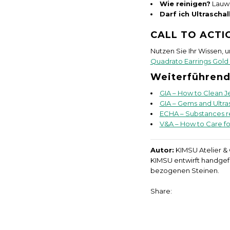
Wie reinigen?
Lauwa
Darf ich Ultraschal
CALL TO ACTI
Nutzen Sie Ihr Wissen, 
Quadrato Earrings Gold 
Weiterführend
GIA – How to Clean J
GIA – Gems and Ultra
ECHA – Substances r
V&A – How to Care fo
Autor:
KIMSU Atelier &
KIMSU entwirft handgefe
bezogenen Steinen.
Share: