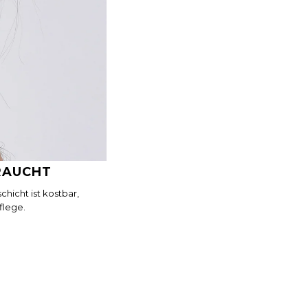
RAUCHT
hicht ist kostbar,
flege.