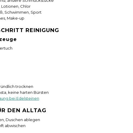
und, andere Schmuckstücke
 Lotionen, Chlor
iß, Schwimmen, Sport
mes, Make-up
SCHRITT REINIGUNG
kzeuge
iertuch
ründlich trocknen
ta, keine harten Bürsten
igung bei Edelsteinen
ÜR DEN ALLTAG
en, Duschen ablegen
ft abwischen