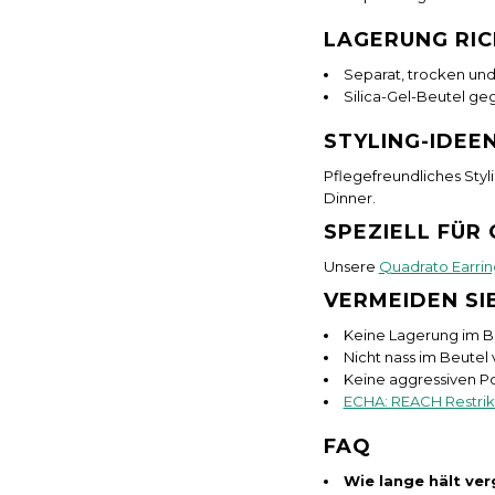
LAGERUNG RI
Separat, trocken und
Silica-Gel-Beutel ge
STYLING-IDEE
Pflegefreundliches Styl
Dinner.
SPEZIELL FÜR
Unsere
Quadrato Earrin
VERMEIDEN SI
Keine Lagerung im 
Nicht nass im Beutel
Keine aggressiven Po
ECHA: REACH Restrik
FAQ
Wie lange hält ve