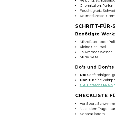
Reibung: Schlüsselb
Chemikalien: Parfum,
Feuchtigkeit: Schwe
Kosmetikreste: Cre
SCHRITT-FÜR-
Benötigte Wer
Mikrofaser- oder Pol
Kleine Schüssel
Lauwarmes Wasser
Milde Seife
Do’s und Don’ts
Do:
Sanft reinigen, g
Don’t:
Keine Zahnpas
GIA: Ultraschall-Rein
CHECKLISTE F
Vor Sport, Schwimm
Nach dem Tragen san
Separat lagern