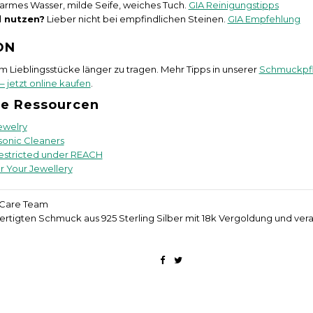
rmes Wasser, milde Seife, weiches Tuch.
GIA Reinigungstipps
l nutzen?
Lieber nicht bei empfindlichen Steinen.
GIA Empfehlung
ON
um Lieblingsstücke länger zu tragen. Mehr Tipps in unserer
Schmuckpf
– jetzt online kaufen
.
e Ressourcen
ewelry
sonic Cleaners
estricted under REACH
r Your Jewellery
 Care Team
rtigten Schmuck aus 925 Sterling Silber mit 18k Vergoldung und ver