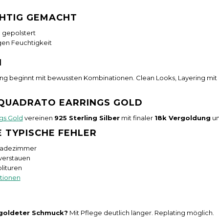
CHTIG GEMACHT
 gepolstert
gen Feuchtigkeit
N
ing beginnt mit bewussten Kombinationen. Clean Looks, Layering mit 
 QUADRATO EARRINGS GOLD
gs Gold
vereinen
925 Sterling Silber
mit finaler
18k Vergoldung
un
E TYPISCHE FEHLER
Badezimmer
 verstauen
lituren
tionen
rgoldeter Schmuck?
Mit Pflege deutlich länger. Replating möglich.