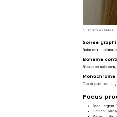
Quadrato au bureau :
Soirée graph
Robe noire minimalis
Bohème cont
Blouse en soie écru,
Monochrome 
Top et pantalon beig
Focus prod
Base : argent 
Finition : pla
Pierre : malach