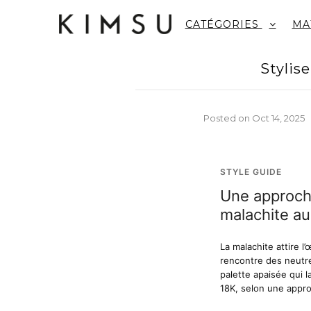
CATÉGORIES
MA
Stylis
Posted on
Oct 14, 2025
STYLE GUIDE
Une approche
malachite au
La malachite attire l
rencontre des neutr
palette apaisée qui l
18K, selon une appr