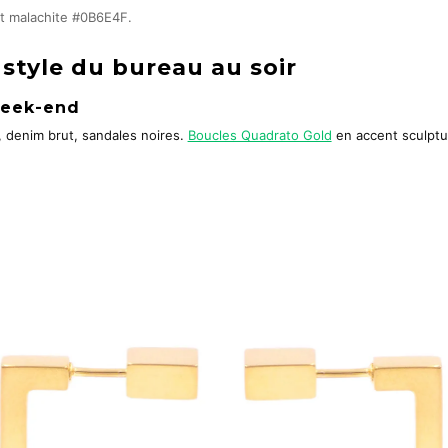
rt malachite #0B6E4F.
 style du bureau au soir
week-end
, denim brut, sandales noires.
Boucles Quadrato Gold
en accent sculptur