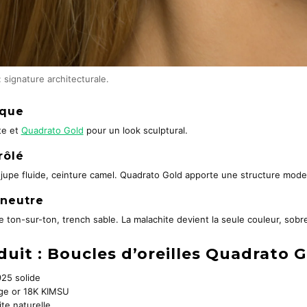
 signature architecturale.
ique
te et
Quadrato Gold
pour un look sculptural.
rôlé
 jupe fluide, ceinture camel. Quadrato Gold apporte une structure mode
neutre
e ton-sur-ton, trench sable. La malachite devient la seule couleur, sobr
uit : Boucles d’oreilles Quadrato 
925 solide
cage or 18K KIMSU
ite naturelle