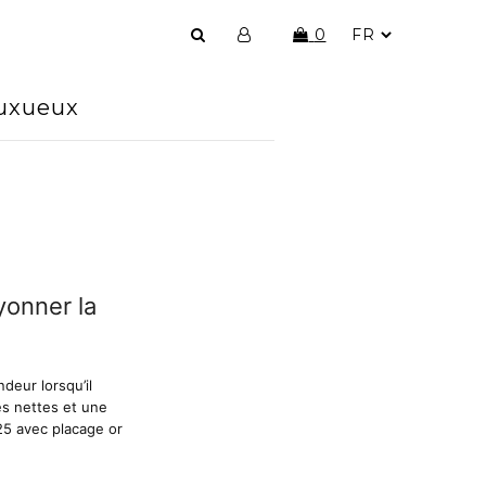
0
luxueux
yonner la
deur lorsqu’il
s nettes et une
925 avec placage or