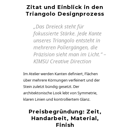
Zitat und Einblick in den
Triangolo Designprozess
„Das Dreieck steht für
fokussierte Stärke. Jede Kante
unseres Triangolo entsteht in
mehreren Poliergängen, die
Präzision sieht man im Licht.“ –
KIMSU Creative Direction
Im Atelier werden Kanten definiert, Flächen
über mehrere Körnungen verfeinert und der
Stein zuletzt bündig gesetzt. Der
architektonische Look lebt von Symmetrie,
klaren Linien und kontrolliertem Glanz.
Preisbegründung: Zeit,
Handarbeit, Material,
Finish