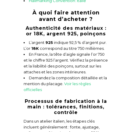
Hallmarking Convention: Italie
À quoi faire attention
avant d’acheter ?
Authenticité des matériaux :
or 18K, argent 925, poinçons
L’argent
925
indique 92,5 % d’argent pur.
L’or
18K
correspond au titre 750 millièmes.
En France, la tête d’aigle signale l’or 750
et le chiffre 925 l’argent. Vérifiez la présence
et la lisibilité des poinçons, surtout sur les
attaches et les zones intérieures.
Demandez la composition détaillée et la
mention du placage.
Voir les règles
officielles
Processus de fabrication à la
main : tolérances, finitions,
contrôle
Dans un atelier italien, les étapes clés
incluent généralement : fonte, ajustage,