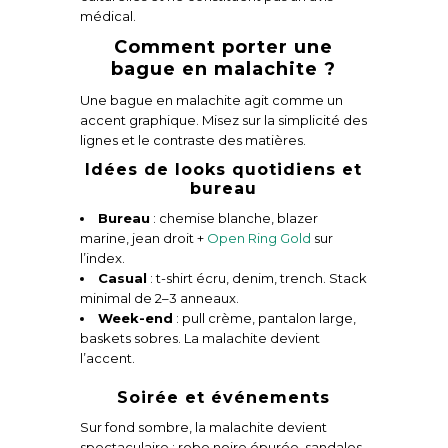
médical.
Comment porter une
bague en malachite ?
Une bague en malachite agit comme un
accent graphique. Misez sur la simplicité des
lignes et le contraste des matières.
Idées de looks quotidiens et
bureau
Bureau
: chemise blanche, blazer
marine, jean droit +
Open Ring Gold
sur
l’index.
Casual
: t-shirt écru, denim, trench. Stack
minimal de 2–3 anneaux.
Week-end
: pull crème, pantalon large,
baskets sobres. La malachite devient
l’accent.
Soirée et événements
Sur fond sombre, la malachite devient
spectaculaire : robe noire épurée, sandales