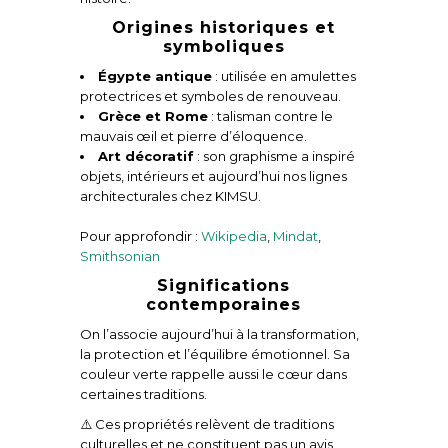
Origines historiques et
symboliques
Égypte antique
: utilisée en amulettes
protectrices et symboles de renouveau.
Grèce et Rome
: talisman contre le
mauvais œil et pierre d’éloquence.
Art décoratif
: son graphisme a inspiré
objets, intérieurs et aujourd’hui nos lignes
architecturales chez KIMSU.
Pour approfondir :
Wikipedia
,
Mindat
,
Smithsonian
Significations
contemporaines
On l’associe aujourd’hui à la transformation,
la protection et l’équilibre émotionnel. Sa
couleur verte rappelle aussi le cœur dans
certaines traditions.
⚠️ Ces propriétés relèvent de traditions
culturelles et ne constituent pas un avis